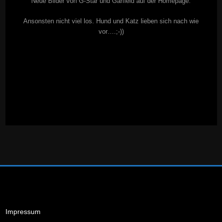
Neue Bilder von G-Star und Garfield auf der Homepage.
Ansonsten nicht viel los. Hund und Katz lieben sich nach wie
vor….;-))
Impressum